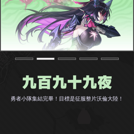
勇者小隊集結完畢！目標是征服整片沃倫大陸！