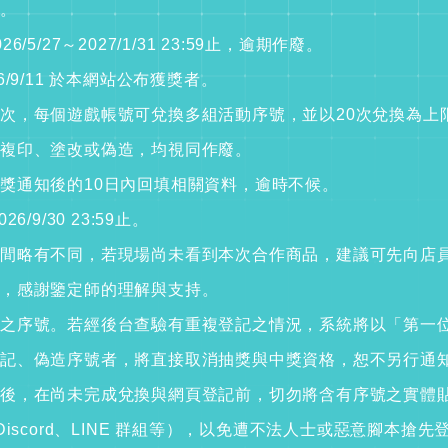
。
5/27～2027/1/31 23:59止，逾期作廢。
/9/11 於本網站公布獲獎者。
次，每個遊戲帳號可兌換多組活動序號，並以20次兌換為上
複印、塗改或偽造，均視同作廢。
獎通知後的10日內回填相關資料，逾時不候。
/9/30 23:59止。
間略有不同，若現場尚未看到本次合作商品，建議可先向店
，感謝鑒定師的理解與支持。
之序號。若經後台查驗有重複登記之情況，系統將以「第一
記、偽造序號者，將直接取消抽獎與中獎資格，恕不另行通
後，在尚未完成兌換與網頁登記前，切勿將含有序號之實體
Discord、LINE 群組等），以免遭不法人士或惡意腳本搶先