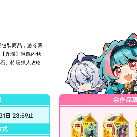
動版包裝商品，憑冷藏
至【異環】遊戲內兌
環石、特級獵人攻略