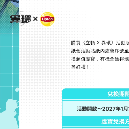
購買《立頓 X 異環》活
紙盒活動貼紙內虛寶序號
換超值虛寶，有機會獲得
等好禮！