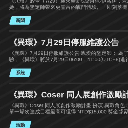
《異環》於今（7/29）迎來全新S級角色-伊洛伊，
她，將為鑒定師帶來更豐富的戰鬥體驗。「即刻落槌
時玩法「漁獲大作戰」、限時雙倍獎勵活動等豐富內
新聞
《異環》7月29日停服維護公告
《異環》7月29日停服維護公告 親愛的鑒定師： 
驗，《異環》將於7月29日06:00 – 11:00(UTC+8
05:30(UTC+8)起將暫時關閉「粉爪大劫案」玩
期間您將暫時無法登入遊戲。維護完成後，請重新啟
系統
位鑒定師帶來的不便，我們深感歉意！ ※「破曉前」限
05:59(UTC+8)結束。請各位鑒定師及時前往毅
裝扮獎勵。
《異環》Coser 同人展創作激勵
《異環》Coser 同人展創作激勵計畫 扮演 異環角
單一場次達成目標最高可獲得 NTD$15,000 獎金獎
活動